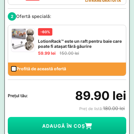
LIVRARE GRATUITĂ
Ofertă specială:
2
-60%
LotionRack™ este un raft pentru baie care
poate fi atașat fără găurire
59.99
lei
150.00
lei
Profită de această ofertă
89.90
lei
Prețul tău:
180.00
lei
Preț de listă:
ADAUGĂ ÎN COȘ