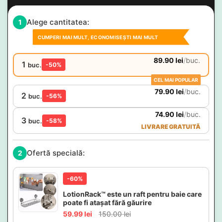
Alege cantitatea:
1
CUMPERI MAI MULT, ECONOMISEȘTI MAI MULT
89.90
lei
/
buc.
1
buc.
-50%
CEL MAI POPULAR
79.90
lei
/
buc.
2
buc.
-56%
74.90
lei
/
buc.
3
buc.
-58%
LIVRARE GRATUITĂ
Ofertă specială:
2
-60%
LotionRack™ este un raft pentru baie care
poate fi atașat fără găurire
59.99
lei
150.00
lei