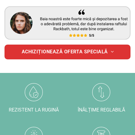
ACHIZIȚIONEAZĂ OFERTA SPECIALĂ
REZISTENT LA RUGINĂ
ÎNĂLȚIME REGLABILĂ