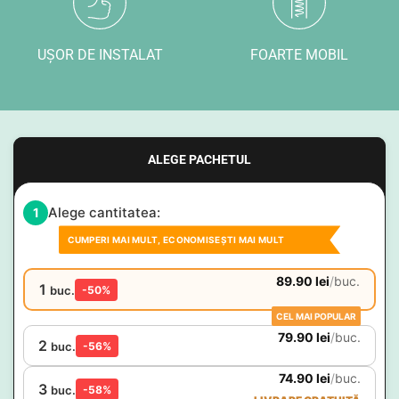
UȘOR DE INSTALAT
FOARTE MOBIL
ALEGE PACHETUL
Alege cantitatea:
1
CUMPERI MAI MULT, ECONOMISEȘTI MAI MULT
89.90
lei
/
buc.
1
buc.
-50%
CEL MAI POPULAR
79.90
lei
/
buc.
2
buc.
-56%
74.90
lei
/
buc.
3
buc.
-58%