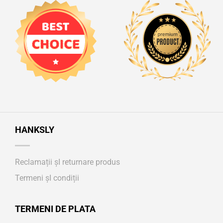
HANKSLY
Reclamații șI returnare produs
Termeni șI condiții
TERMENI DE PLATA