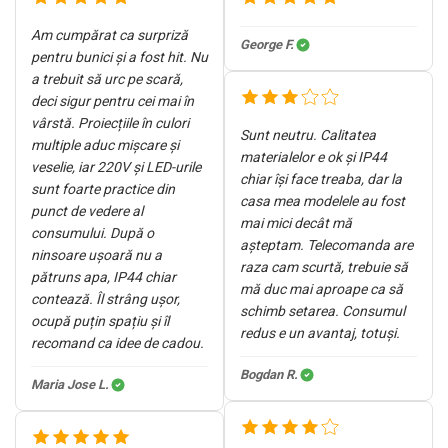
Am cumpărat ca surpriză
George F.
pentru bunici și a fost hit. Nu
a trebuit să urc pe scară,
deci sigur pentru cei mai în
vârstă. Proiecțiile în culori
Sunt neutru. Calitatea
multiple aduc mișcare și
materialelor e ok și IP44
veselie, iar 220V și LED-urile
chiar își face treaba, dar la
sunt foarte practice din
casa mea modelele au fost
punct de vedere al
mai mici decât mă
consumului. După o
așteptam. Telecomanda are
ninsoare ușoară nu a
raza cam scurtă, trebuie să
pătruns apa, IP44 chiar
mă duc mai aproape ca să
contează. Îl strâng ușor,
schimb setarea. Consumul
ocupă puțin spațiu și îl
redus e un avantaj, totuși.
recomand ca idee de cadou.
Bogdan R.
Maria Jose L.