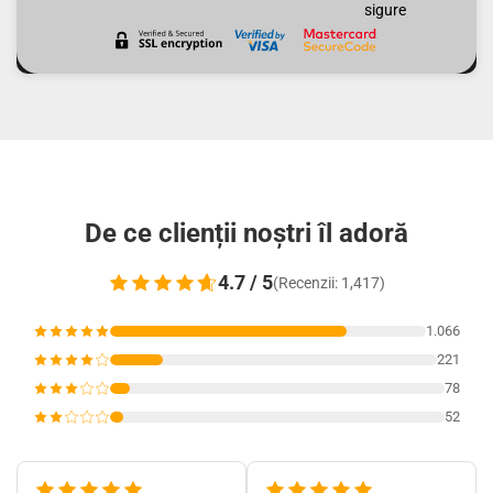
sigure
De ce clienții noștri îl adoră
4.7 / 5
(Recenzii: 1,417)
1.066
221
78
52