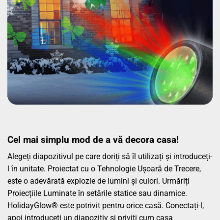
Cel mai simplu mod de a vă decora casa!
Alegeți diapozitivul pe care doriți să îl utilizați și introduceți-
l în unitate. Proiectat cu o Tehnologie Ușoară de Trecere,
este o adevărată explozie de lumini și culori. Urmăriți
Proiecțiile Luminate în setările statice sau dinamice.
HolidayGlow® este potrivit pentru orice casă. Conectați-l,
apoi introduceți un diapozitiv și priviți cum casa