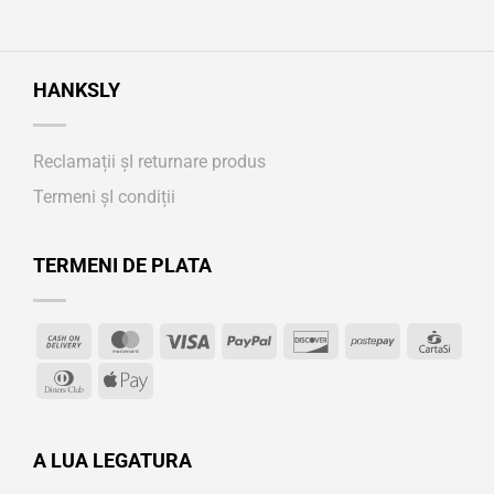
HANKSLY
Reclamații șI returnare produs
Termeni șI condiții
TERMENI DE PLATA
Cash
MasterCard
Visa
PayPal
Discover
Postepay
Cart
On
Dinners
Apple
Delivery
Club
Pay
A LUA LEGATURA