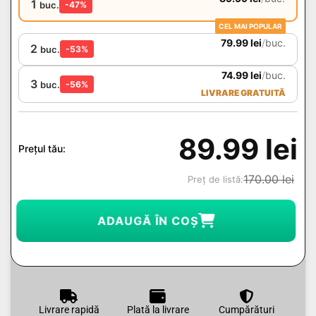
1
buc.
-47%
CEL MAI POPULAR
79.99
lei
/
buc.
2
buc.
-53%
74.99
lei
/
buc.
3
buc.
-56%
LIVRARE GRATUITĂ
89.99
lei
Prețul tău:
170.00
lei
Preț de listă:
ADAUGĂ ÎN COȘ
Livrare rapidă
Plată la livrare
Cumpărături