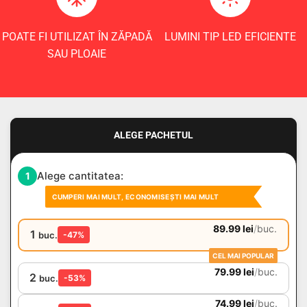
POATE FI UTILIZAT ÎN ZĂPADĂ
LUMINI TIP LED EFICIENTE
SAU PLOAIE
ALEGE PACHETUL
Alege cantitatea:
1
CUMPERI MAI MULT, ECONOMISEȘTI MAI MULT
89.99
lei
/
buc.
1
buc.
-47%
CEL MAI POPULAR
79.99
lei
/
buc.
2
buc.
-53%
74.99
lei
/
buc.