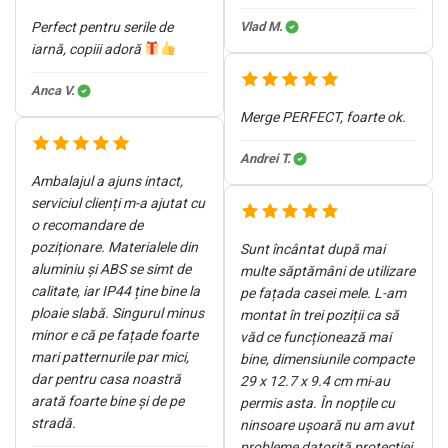
Perfect pentru serile de
Vlad M.
iarnă, copiii adoră
Anca V.
Merge PERFECT, foarte ok.
Andrei T.
Ambalajul a ajuns intact,
serviciul clienți m-a ajutat cu
o recomandare de
poziționare. Materialele din
Sunt încântat după mai
aluminiu și ABS se simt de
multe săptămâni de utilizare
calitate, iar IP44 ține bine la
pe fațada casei mele. L-am
ploaie slabă. Singurul minus
montat în trei poziții ca să
minor e că pe fațade foarte
văd ce funcționează mai
mari patternurile par mici,
bine, dimensiunile compacte
dar pentru casa noastră
29 x 12.7 x 9.4 cm mi-au
arată foarte bine și de pe
permis asta. În nopțile cu
stradă.
ninsoare ușoară nu am avut
probleme datorită protecției