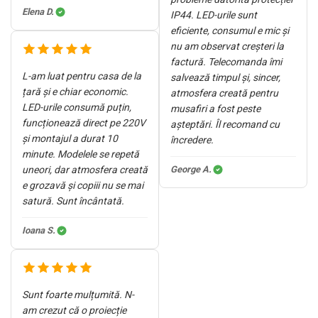
Elena D.
IP44. LED-urile sunt
eficiente, consumul e mic și
nu am observat creșteri la
factură. Telecomanda îmi
L-am luat pentru casa de la
salvează timpul și, sincer,
țară și e chiar economic.
atmosfera creată pentru
LED-urile consumă puțin,
musafiri a fost peste
funcționează direct pe 220V
așteptări. Îl recomand cu
și montajul a durat 10
încredere.
minute. Modelele se repetă
uneori, dar atmosfera creată
George A.
e grozavă și copiii nu se mai
satură. Sunt încântată.
Ioana S.
Sunt foarte mulțumită. N-
am crezut că o proiecție