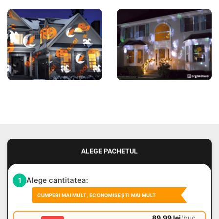
ALEGE PACHETUL
Alege cantitatea:
1
CUMPERI MAI MULT, ECONOMISEȘTI MAI MULT
89.99
lei
/
buc.