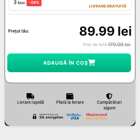
3
buc.
-56%
LIVRARE GRATUITĂ
89.99
lei
Prețul tău:
170.00
lei
Preț de listă:
ADAUGĂ ÎN COȘ
Livrare rapidă
Plată la livrare
Cumpărături
sigure