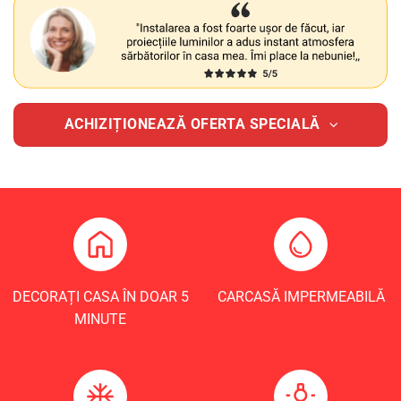
ACHIZIȚIONEAZĂ OFERTA SPECIALĂ
DECORAȚI CASA ÎN DOAR 5
CARCASĂ IMPERMEABILĂ
MINUTE